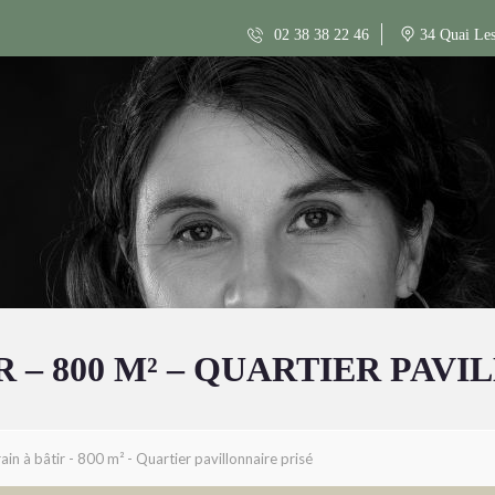
02 38 38 22 46
34 Quai Les
 – 800 M² – QUARTIER PAV
ain à bâtir - 800 m² - Quartier pavillonnaire prisé