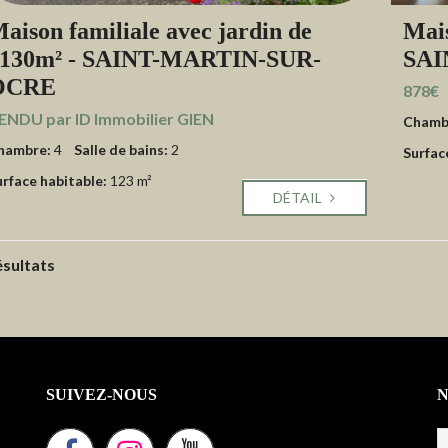
aison familiale avec jardin de
Mais
130m² - SAINT-MARTIN-SUR-
SAI
OCRE
878€
ENDU par ID Immobilier GIEN
Chamb
hambre:
4
Salle de bains:
2
Surfac
urface habitable:
123 m²
DÉTAIL
ésultats
SUIVEZ-NOUS