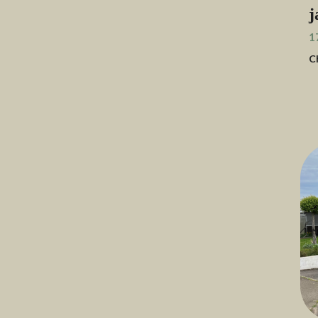
j
1
C