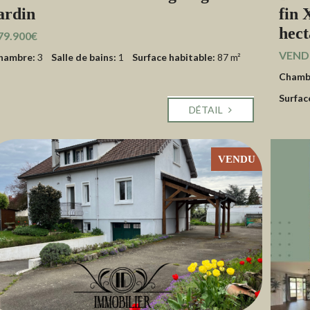
ardin
fin 
hect
79.900€
VENDU
hambre:
3
Salle de bains:
1
Surface habitable:
87 m²
Chamb
Surfac
DÉTAIL
VENDU