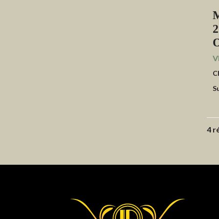
M
2
V
C
S
4 r