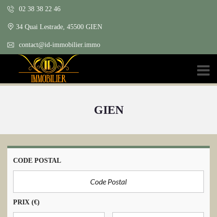
02 38 38 22 46
34 Quai Lestrade, 45500 GIEN
contact@id-immobilier.immo
GIEN
CODE POSTAL
PRIX
(€)