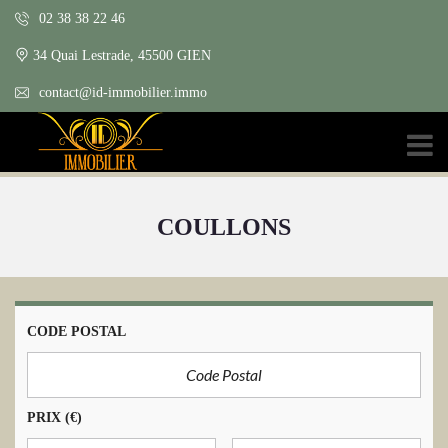
02 38 38 22 46
34 Quai Lestrade, 45500 GIEN
contact@id-immobilier.immo
COULLONS
CODE POSTAL
PRIX
(€)