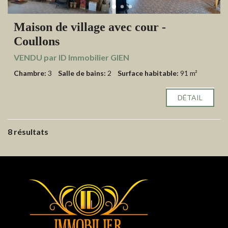
Maison de village avec cour -
Coullons
VENDU par ID Immobilier GIEN
Chambre:
3
Salle de bains:
2
Surface habitable:
91 m²
DÉTAIL
8 résultats