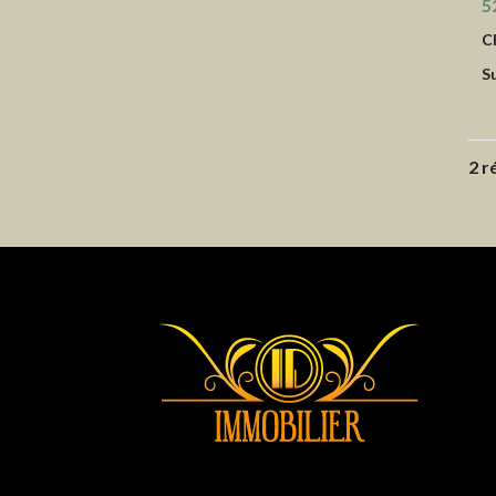
5
C
S
2 r