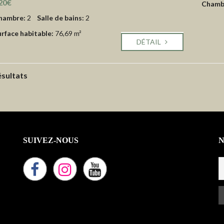
20€
Chamb
hambre:
2
Salle de bains:
2
urface habitable:
76,69 m²
DÉTAIL
ésultats
SUIVEZ-NOUS