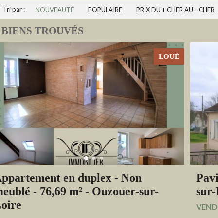
Tri par :
NOUVEAUTÉ
POPULAIRE
PRIX DU + CHER AU - CHER
 BIENS TROUVÉS
LOUÉ
ppartement en duplex - Non
Pavi
eublé - 76,69 m² - Ouzouer-sur-
sur-
oire
VENDU