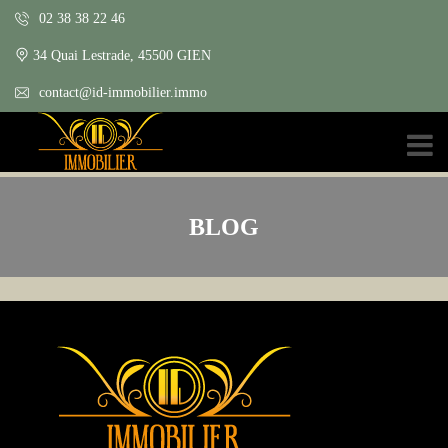
02 38 38 22 46
34 Quai Lestrade, 45500 GIEN
contact@id-immobilier.immo
BLOG