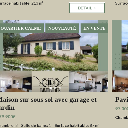
urface habitable:
213 m²
Surfac
DÉTAIL
QUARTIER CALME
NOUVEAUTÉ
EN VENTE
aison sur sous sol avec garage et
Pavi
ardin
97.00
79.900€
Chamb
hambre:
3
Salle de bains:
1
Surface habitable:
87 m²