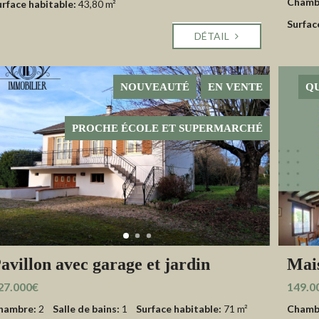
Chamb
urface habitable:
43,80 m²
Surfac
DÉTAIL
NOUVEAUTÉ
EN VENTE
QU
PROCHE ÉCOLE ET SUPERMARCHÉ
avillon avec garage et jardin
Mais
27.000€
149.0
hambre:
2
Salle de bains:
1
Surface habitable:
71 m²
Chamb