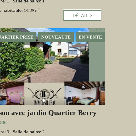
re:
1
Salle de bains:
1
e habitable:
14,39 m²
DÉTAIL
ARTIER PRISÉ
NOUVEAUTÉ
EN VENTE
on avec jardin Quartier Berry
00€
re:
3
Salle de bains:
2