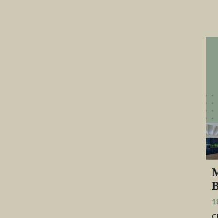
M
B
1
C