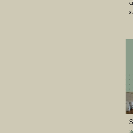
C
S
S
3