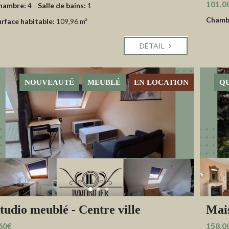
101.0
hambre:
4
Salle de bains:
1
Chamb
urface habitable:
109,96 m²
DÉTAIL
NOUVEAUTÉ
MEUBLÉ
EN LOCATION
QU
tudio meublé - Centre ville
Mais
60€
158.0