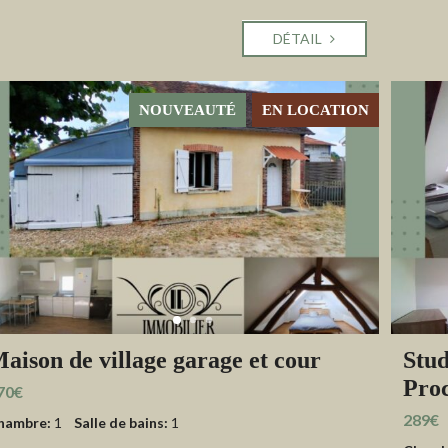
DÉTAIL
NOUVEAUTÉ
EN LOCATION
aison de village garage et cour
Stud
Proc
70€
289€
hambre:
1
Salle de bains:
1