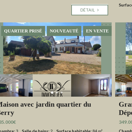
Surfac
DÉTAIL
QUARTIER PRISÉ
NOUVEAUTÉ
EN VENTE
aison avec jardin quartier du
Gra
erry
Dépe
85.000€
349.0
hambre:
3
Salle de bains:
2
Surface habitable:
84 m²
Chamb