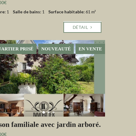
00€
re:
1
Salle de bains:
1
Surface habitable:
61 m²
DÉTAIL
ARTIER PRISÉ
NOUVEAUTÉ
EN VENTE
on familiale avec jardin arboré.
00€