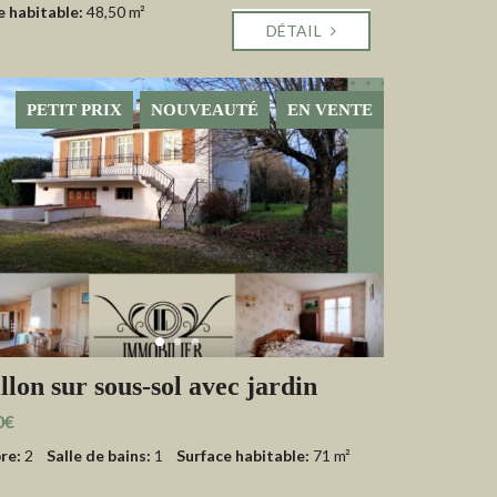
e habitable:
48,50 m²
DÉTAIL
PETIT PRIX
NOUVEAUTÉ
EN VENTE
llon sur sous-sol avec jardin
0€
re:
2
Salle de bains:
1
Surface habitable:
71 m²