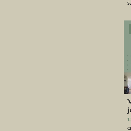
S
M
j
1
C