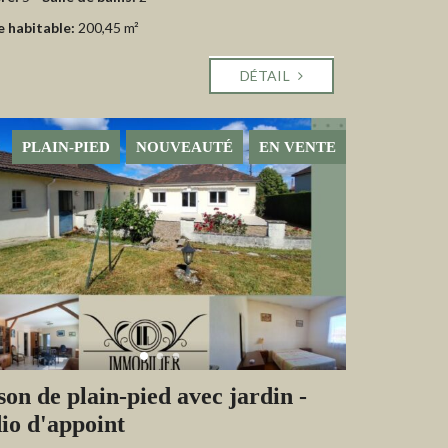
e habitable:
200,45 m²
DÉTAIL
PLAIN-PIED
NOUVEAUTÉ
EN VENTE
on de plain-pied avec jardin -
io d'appoint