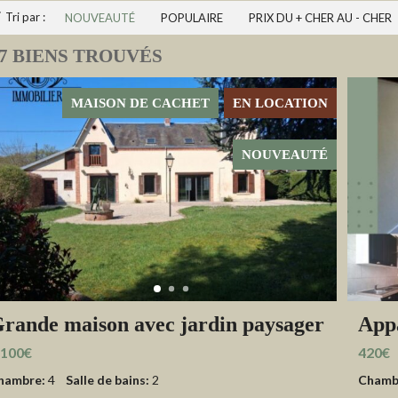
Tri par :
NOUVEAUTÉ
POPULAIRE
PRIX DU + CHER AU - CHER
7 BIENS TROUVÉS
MAISON DE CACHET
EN LOCATION
NOUVEAUTÉ
rande maison avec jardin paysager
App
.100€
420€
hambre:
4
Salle de bains:
2
Chamb