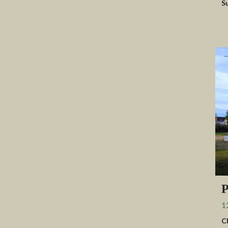
S
P
1
C