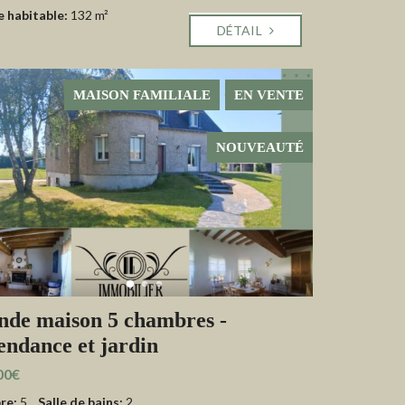
e habitable:
132 m²
DÉTAIL
MAISON FAMILIALE
EN VENTE
NOUVEAUTÉ
nde maison 5 chambres -
ndance et jardin
00€
re:
5
Salle de bains:
2