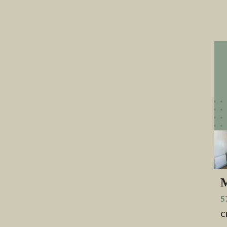
M
5
C