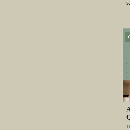
S
A
Q
1