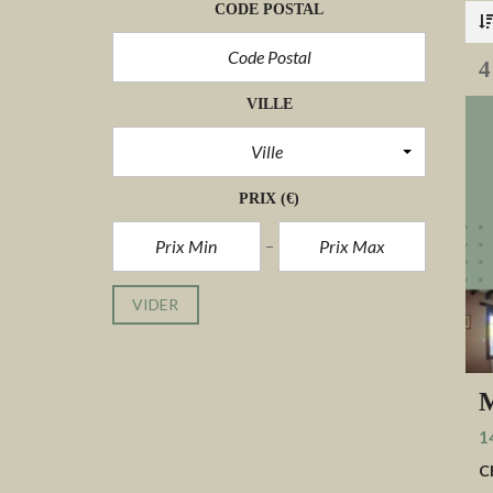
CODE POSTAL
4
VILLE
Ville
PRIX
(€)
VIDER
M
1
C