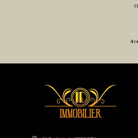
C
4 r