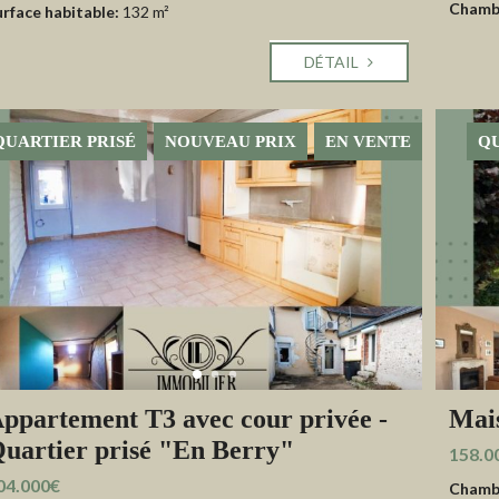
Chamb
urface habitable:
132 m²
DÉTAIL
QUARTIER PRISÉ
NOUVEAU PRIX
EN VENTE
QU
ppartement T3 avec cour privée -
Mais
uartier prisé "En Berry"
158.0
04.000€
Chamb