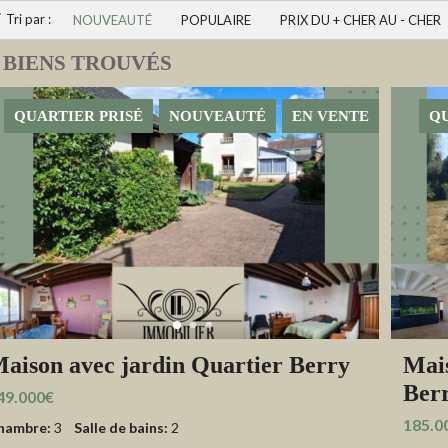
Tri par :
NOUVEAUTÉ
POPULAIRE
PRIX DU + CHER AU - CHER
 BIENS TROUVÉS
QUARTIER PRISÉ
NOUVEAUTÉ
EN VENTE
QU
aison avec jardin Quartier Berry
Mais
Ber
49.000€
185.0
hambre:
3
Salle de bains:
2