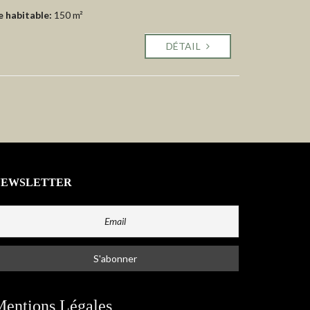
e habitable:
150 m²
DÉTAIL
NEWSLETTER
entions Légales