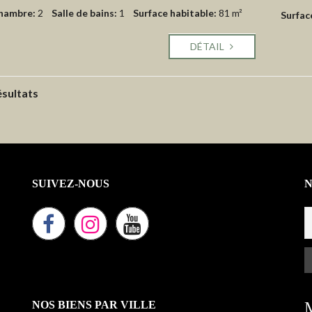
hambre:
2
Salle de bains:
1
Surface habitable:
81 m²
Surfac
DÉTAIL
ésultats
SUIVEZ-NOUS
NOS BIENS PAR VILLE
M