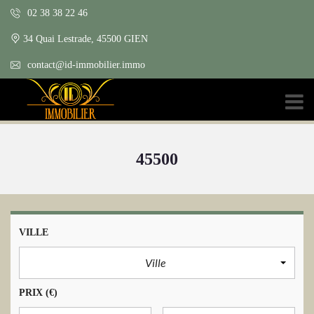
02 38 38 22 46
34 Quai Lestrade, 45500 GIEN
contact@id-immobilier.immo
45500
VILLE
Ville
PRIX
(€)