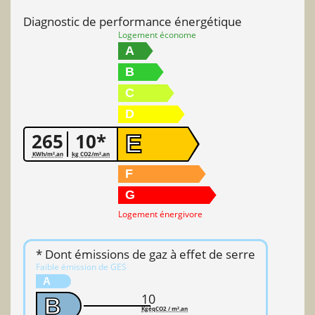
Diagnostic de performance énergétique
Logement économe
A
B
C
D
265
10*
E
KWh/m².an
kg CO2/m².an
F
G
Logement énergivore
* Dont émissions de gaz à effet de serre
Faible émission de GES
A
10
B
KgéqCO2 / m².an