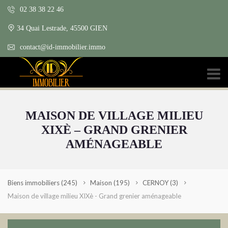
02 38 38 22 46
34 Quai Lestrade, 45500 GIEN
contact@id-immobilier.immo
MAISON DE VILLAGE MILIEU
XIXÈ – GRAND GRENIER
AMÉNAGEABLE
Biens immobiliers
(245)
Maison
(195)
CERNOY
(3)
Maison de village milieu XIXè - Grand grenier aménageable