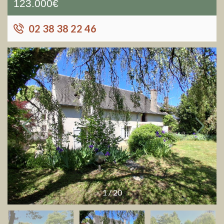
123.000€
02 38 38 22 46
1
/
20