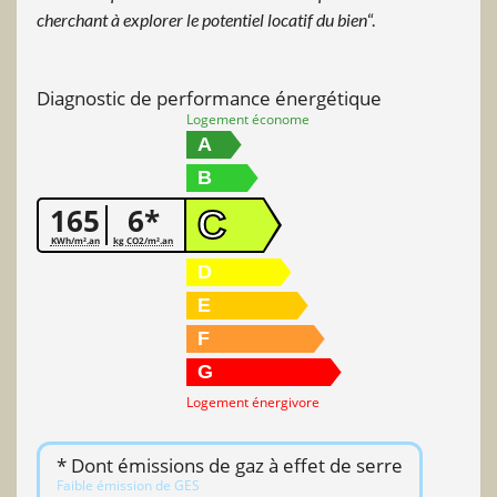
cherchant à explorer le potentiel locatif du bien
“.
Diagnostic de performance énergétique
Logement économe
A
B
165
6*
C
KWh/m².an
kg CO2/m².an
D
E
F
G
Logement énergivore
* Dont émissions de gaz à effet de serre
Faible émission de GES