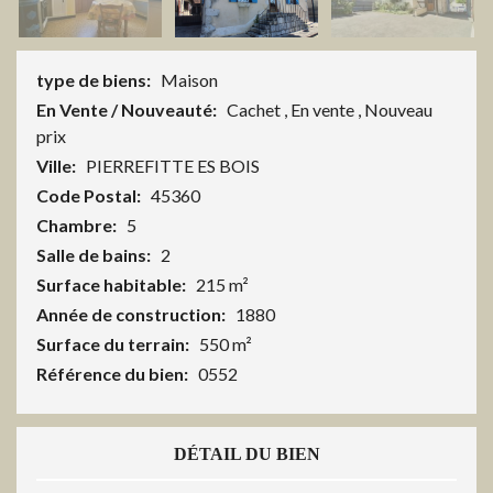
type de biens:
Maison
En Vente / Nouveauté:
Cachet
,
En vente
,
Nouveau
prix
Ville:
PIERREFITTE ES BOIS
Code Postal:
45360
Chambre:
5
Salle de bains:
2
Surface habitable:
215 m²
Année de construction:
1880
Surface du terrain:
550 m²
Référence du bien:
0552
DÉTAIL DU BIEN