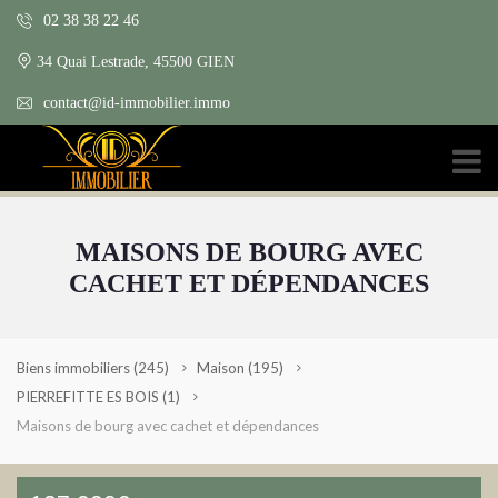
02 38 38 22 46
34 Quai Lestrade, 45500 GIEN
contact@id-immobilier.immo
MAISONS DE BOURG AVEC
CACHET ET DÉPENDANCES
Biens immobiliers
(245)
Maison
(195)
PIERREFITTE ES BOIS
(1)
Maisons de bourg avec cachet et dépendances