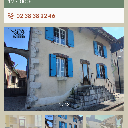
127.000€
02 38 38 22 46
1
/
18