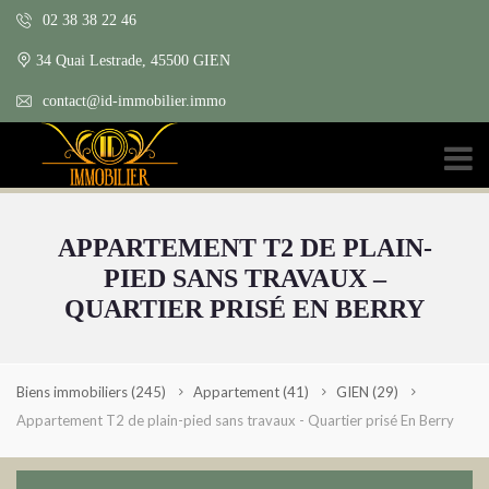
02 38 38 22 46
34 Quai Lestrade, 45500 GIEN
contact@id-immobilier.immo
APPARTEMENT T2 DE PLAIN-
PIED SANS TRAVAUX –
QUARTIER PRISÉ EN BERRY
Biens immobiliers
(245)
Appartement
(41)
GIEN
(29)
Appartement T2 de plain-pied sans travaux - Quartier prisé En Berry