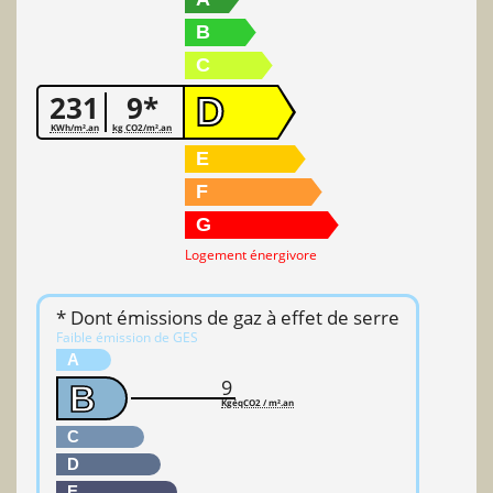
B
C
231
9*
D
KWh/m².an
kg CO2/m².an
E
F
G
Logement énergivore
* Dont émissions de gaz à effet de serre
Faible émission de GES
A
9
B
KgéqCO2 / m².an
C
D
E