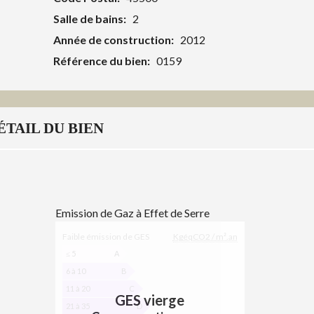
Salle de bains:
2
Année de construction:
2012
Référence du bien:
0159
ÉTAIL DU BIEN
Emission de Gaz à Effet de Serre
E
Faible émission de GES
KgéqCO2 / m².an
M
I
≤ 5
A
S
6 à 10
B
S
11 à 20
C
I
GES vierge
21 à 35
D
O