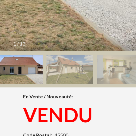
1
/
13
En Vente / Nouveauté:
VENDU
Code Postal:
45500