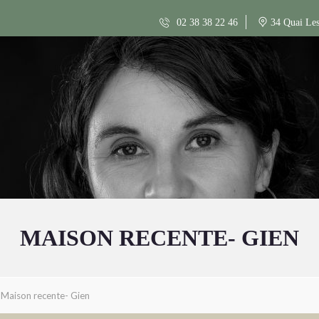
02 38 38 22 46
34 Quai Les
MAISON RECENTE- GIEN
Maison recente- Gien