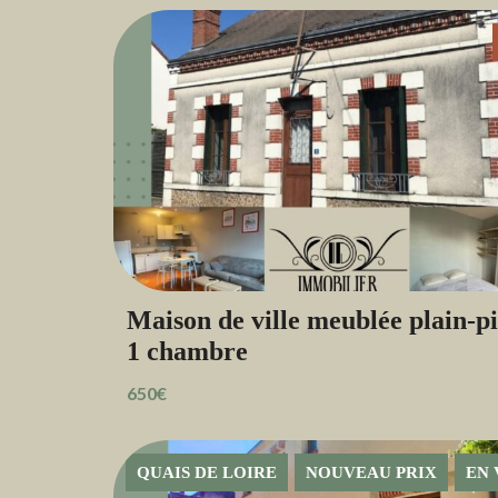
T
I
Q
U
E
Maison de ville meublée plain-pi
1 chambre
650€
QUAIS DE LOIRE
NOUVEAU PRIX
EN 