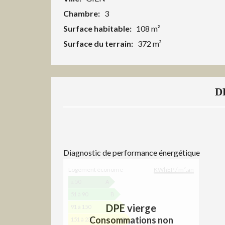
Chambre:
3
Surface habitable:
108 m²
Surface du terrain:
372 m²
D
Diagnostic de performance énergétique
D
Logement économe
KWhEP / m².an
I
A
≤ 50
A
G
51 à 90
B
N
DPE vierge
91 à 150
C
O
Consommations non
151 à 230
D
S