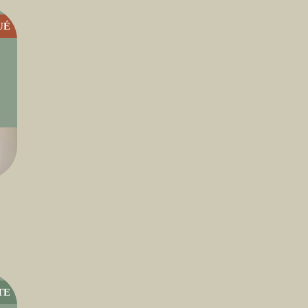
UÉ
TE