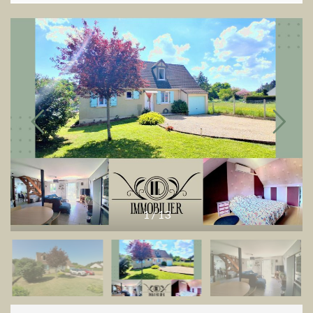
1
/
13