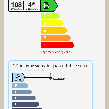
108
4*
B
KWh/m².an
kg CO2/m².an
C
D
E
F
G
Logement énergivore
* Dont émissions de gaz à effet de serre
Faible émission de GES
4
A
KgéqCO2 / m².an
B
C
D
E