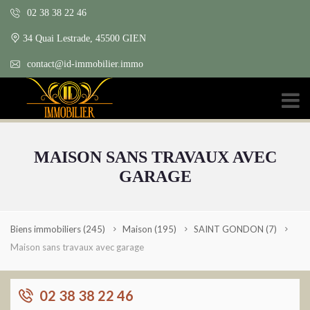
02 38 38 22 46
34 Quai Lestrade, 45500 GIEN
contact@id-immobilier.immo
MAISON SANS TRAVAUX AVEC
GARAGE
Biens immobiliers
(245)
Maison
(195)
SAINT GONDON
(7)
Maison sans travaux avec garage
02 38 38 22 46