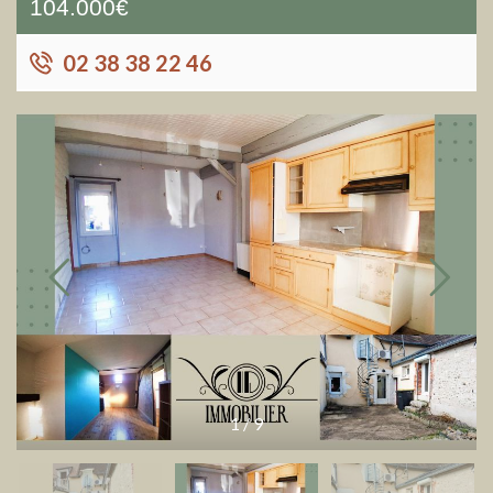
104.000€
02 38 38 22 46
1
/
9