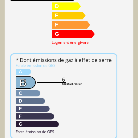
D
E
F
G
Logement énergivore
* Dont émissions de gaz à effet de serre
Faible émission de GES
A
6
B
KgéqCO2 / m².an
C
D
E
F
G
Forte émission de GES