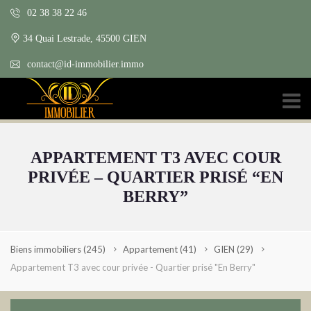
02 38 38 22 46
34 Quai Lestrade, 45500 GIEN
contact@id-immobilier.immo
APPARTEMENT T3 AVEC COUR
PRIVÉE – QUARTIER PRISÉ “EN
BERRY”
Biens immobiliers
(245)
Appartement
(41)
GIEN
(29)
Appartement T3 avec cour privée - Quartier prisé "En Berry"