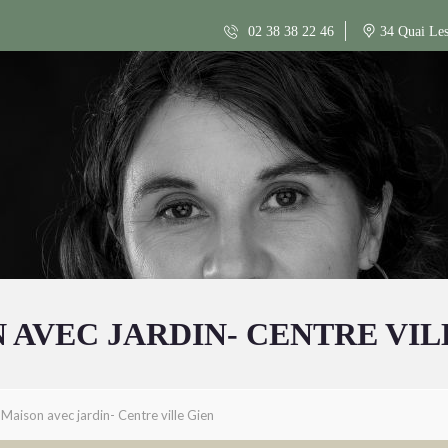
02 38 38 22 46
34 Quai Les
 AVEC JARDIN- CENTRE VIL
Maison avec jardin- Centre ville Gien