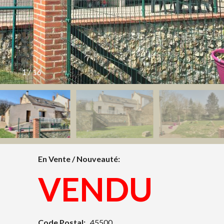
1
/
16
En Vente / Nouveauté:
VENDU
Code Postal:
45500