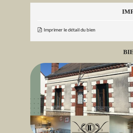
N
C
IM
E
É
N
Imprimer le détail du bien
E
R
G
É
BI
T
I
Q
U
E