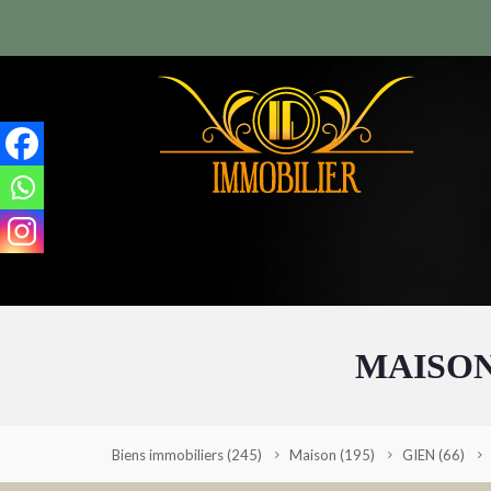
MAISON
Biens immobiliers
(245)
Maison
(195)
GIEN
(66)