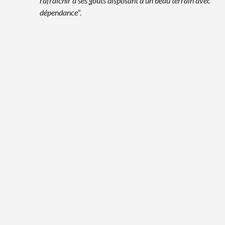
rafraichir à ses goûts disposant d’un beau terrain avec
dépendance
“.