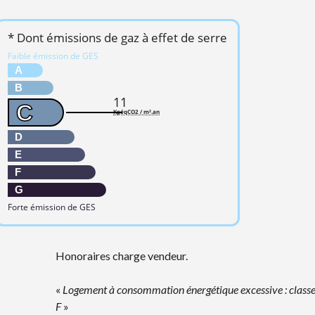
* Dont émissions de gaz à effet de serre
Faible émission de GES
A
B
11
C
KgéqCO2 / m².an
D
E
F
G
Forte émission de GES
Honoraires charge vendeur.
«
Logement à consommation énergétique excessive : class
F
»