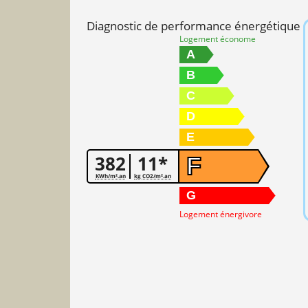
Diagnostic de performance énergétique
Logement économe
A
B
C
D
E
382
11*
F
KWh/m².an
kg CO2/m².an
G
Logement énergivore