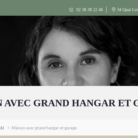
02 38 38 22 46
34 Quai Les
 AVEC GRAND HANGAR ET
(6)
Maison avec grand hangar et garage