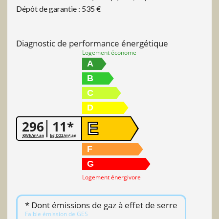
Dépôt de garantie : 535 €
Diagnostic de performance énergétique
Logement économe
A
B
C
D
296
11*
E
KWh/m².an
kg CO2/m².an
F
G
Logement énergivore
* Dont émissions de gaz à effet de serre
Faible émission de GES