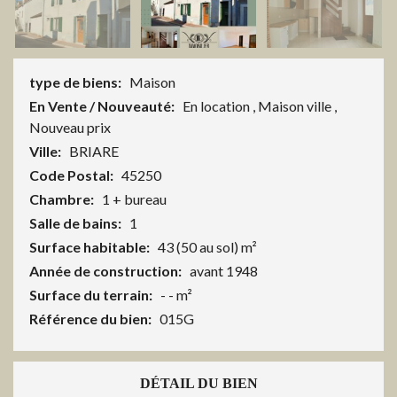
type de biens:
Maison
En Vente / Nouveauté:
En location
,
Maison ville
,
Nouveau prix
Ville:
BRIARE
Code Postal:
45250
Chambre:
1 + bureau
Salle de bains:
1
Surface habitable:
43 (50 au sol) m²
Année de construction:
avant 1948
Surface du terrain:
- - m²
Référence du bien:
015G
DÉTAIL DU BIEN