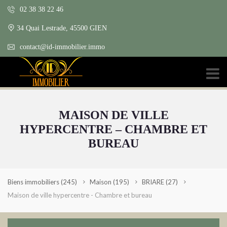
02 38 38 22 46
34 Quai Lestrade, 45500 GIEN
contact@id-immobilier.immo
MAISON DE VILLE
HYPERCENTRE – CHAMBRE ET
BUREAU
Biens immobiliers
(245)
Maison
(195)
BRIARE
(27)
Maison de ville hypercentre - Chambre et bureau