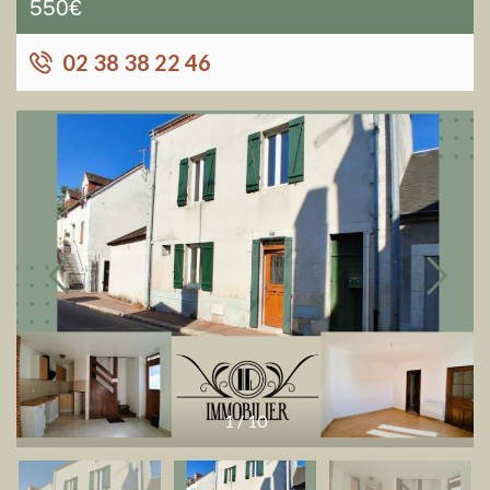
550€
02 38 38 22 46
1
/
10