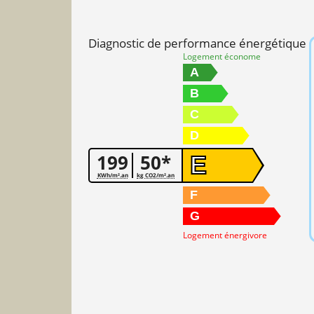
Diagnostic de performance énergétique
Logement économe
A
B
C
D
199
50*
E
KWh/m².an
kg CO2/m².an
F
G
Logement énergivore