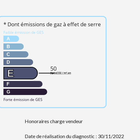
* Dont émissions de gaz à effet de serre
Faible émission de GES
A
B
C
D
50
E
KgéqCO2 / m².an
F
G
Forte émission de GES
Honoraires charge vendeur
Date de réalisation du diagnostic : 30/11/2022