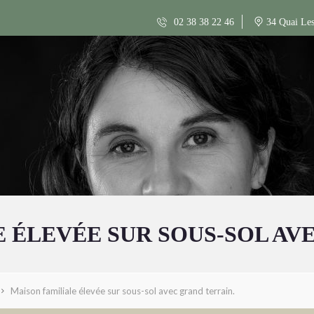
02 38 38 22 46
34 Quai Les
 ÉLEVÉE SUR SOUS-SOL AV
Maison familiale élevée sur sous-sol avec grand terrain.