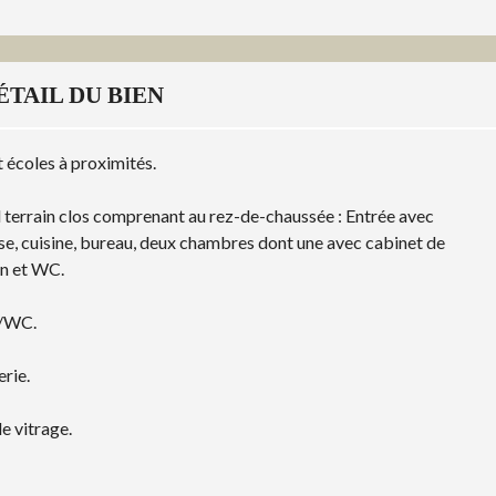
ÉTAIL DU BIEN
 écoles à proximités.
d terrain clos comprenant au rez-de-chaussée : Entrée avec
sse, cuisine, bureau, deux chambres dont une avec cabinet de
in et WC.
u/WC.
erie.
e vitrage.