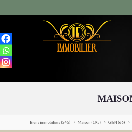
MAISON
Biens immobiliers
(245)
Maison
(195)
GIEN
(66)