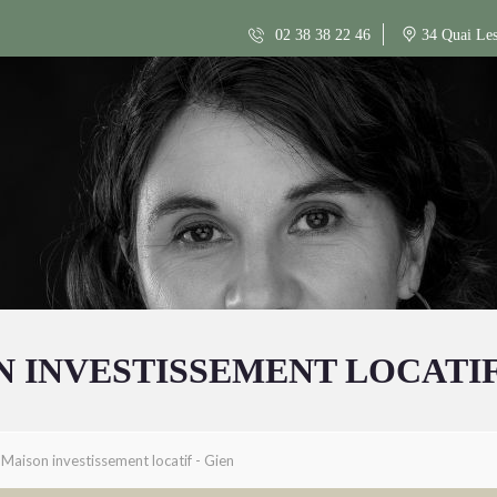
02 38 38 22 46
34 Quai Les
 INVESTISSEMENT LOCATIF
Maison investissement locatif - Gien