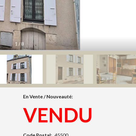
1
/
8
En Vente / Nouveauté:
VENDU
Code Postal:
45500