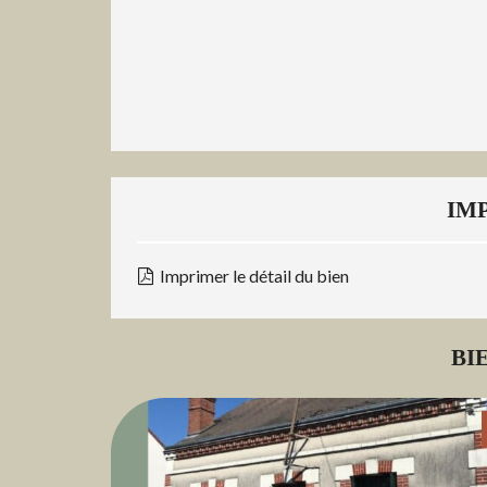
E
R
F
O
R
M
A
N
C
IM
E
É
N
Imprimer le détail du bien
E
R
G
É
BI
T
I
Q
U
E