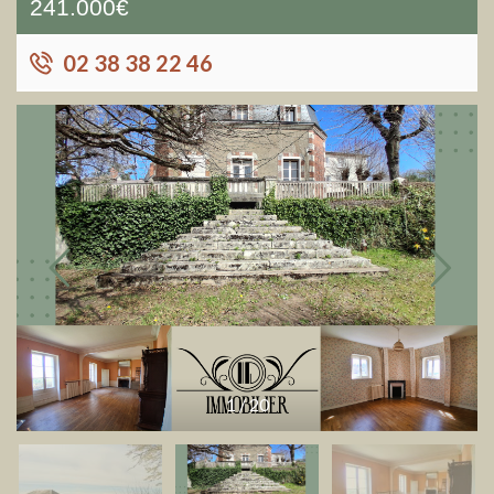
241.000€
02 38 38 22 46
1
/
20