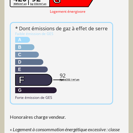
KWh/m².an
kg CO2/m².an
Logement énergivore
* Dont émissions de gaz à effet de serre
Faible émission de GES
A
B
C
D
E
92
F
KgéqCO2 / m².an
G
Forte émission de GES
Honoraires charge vendeur.
«
Logement à consommation énergétique excessive : classe