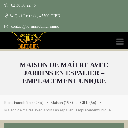
02 38 38 22 46
34 Quai Lestrade, 45500 GIEN
contact@id-immobilier.immo
MAISON DE MAÎTRE AVEC
JARDINS EN ESPALIER –
EMPLACEMENT UNIQUE
Biens immobiliers
(245)
Maison
(195)
GIEN
(66)
Maison de maître avec jardins en espalier - Emplacement unique