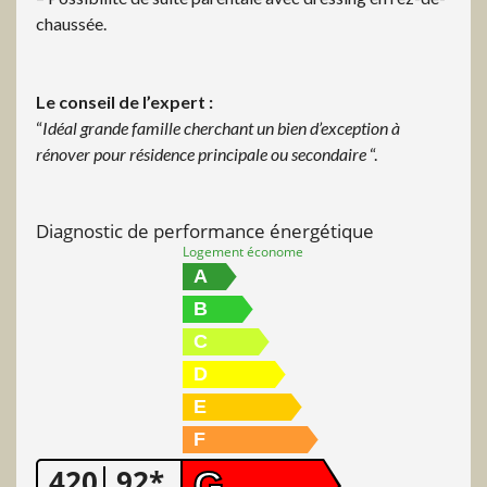
chaussée.
Le conseil de l’expert :
“
Idéal grande famille cherchant un bien d’exception à
rénover pour résidence principale ou secondaire
“.
Diagnostic de performance énergétique
Logement économe
A
B
C
D
E
F
420
92*
G